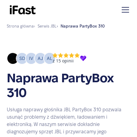
Strona główna
›
Serwis
JBL
›
Naprawa
PartyBox 310
Naprawa PartyBox
310
Usługa naprawy głośnika JBL PartyBox 310 pozwala
usunąć problemy z dźwiękiem, ładowaniem i
elektroniką. W naszym serwisie dokładnie
diagnozujemy sprzęt JBL i przywracamy jego