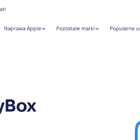
nań
Naprawa Apple
Pozostałe marki
Popularne u
yBox