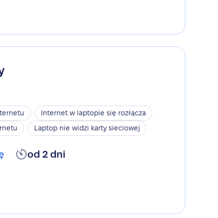
y
nternetu
Internet w laptopie się rozłącza
rnetu
Laptop nie widzi karty sieciowej
ę
od 2 dni