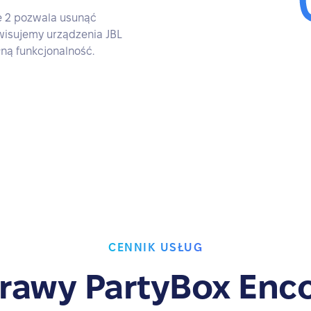
e 2 pozwala usunąć
rwisujemy urządzenia JBL
łną funkcjonalność.
CENNIK USŁUG
rawy PartyBox Enco