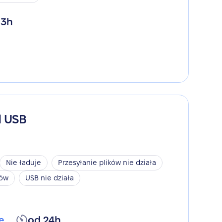
 3h
d USB
Nie ładuje
Przesyłanie plików nie działa
ków
USB nie działa
ę
od 24h