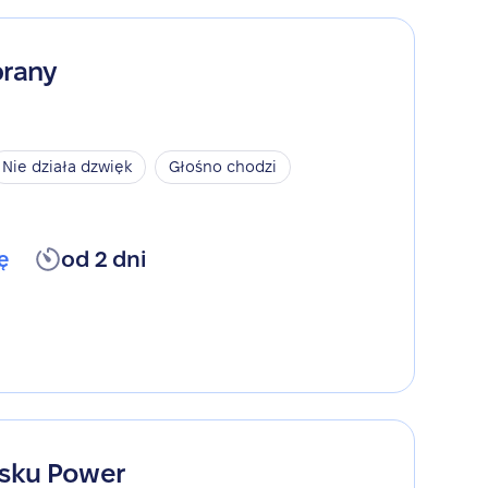
rany
Nie działa dzwięk
Głośno chodzi
ę
od 2 dni
sku Power