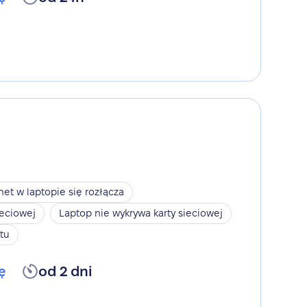
net w laptopie się rozłącza
ieciowej
Laptop nie wykrywa karty sieciowej
tu
ę
od 2 dni