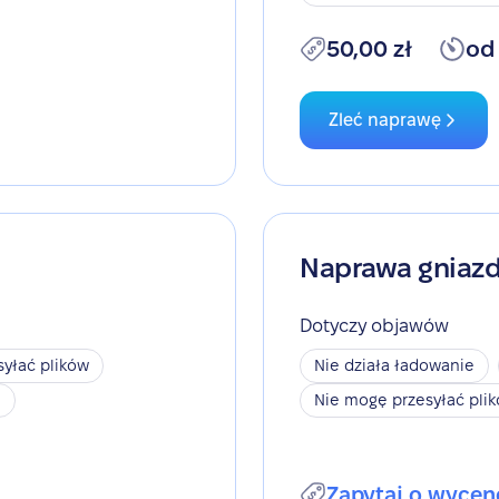
50,00 zł
od
Zleć naprawę
Naprawa gniaz
Dotyczy objawów
yłać plików
Nie działa ładowanie
h
Nie mogę przesyłać pli
Zapytaj o wycen