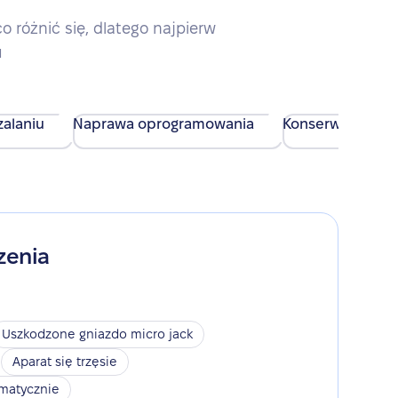
różnić się, dlatego najpierw
u
alaniu
Naprawa oprogramowania
Konserwacja urz
zenia
Uszkodzone gniazdo micro jack
Aparat się trzęsie
omatycznie