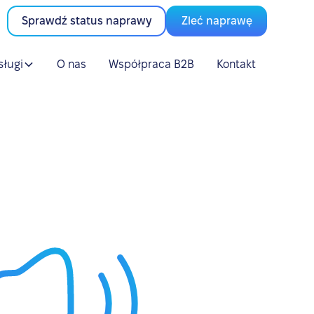
Sprawdź status naprawy
Zleć naprawę
sługi
O nas
Współpraca B2B
Kontakt