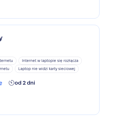
y
nternetu
Internet w laptopie się rozłącza
rnetu
Laptop nie widzi karty sieciowej
ę
od 2 dni