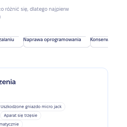
różnić się, dlatego najpierw
u
alaniu
Naprawa oprogramowania
Konserwacja urz
zenia
Uszkodzone gniazdo micro jack
Aparat się trzęsie
omatycznie