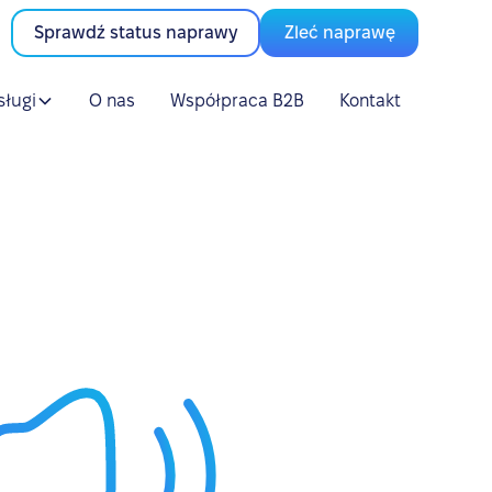
Sprawdź status naprawy
Zleć naprawę
sługi
O nas
Współpraca B2B
Kontakt