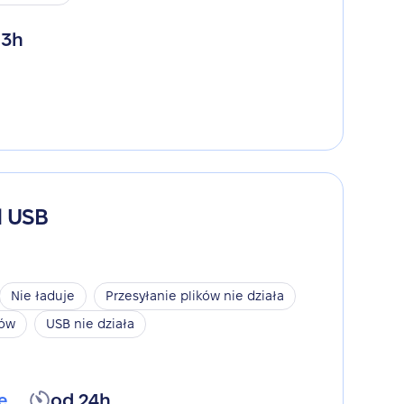
 3h
d USB
Nie ładuje
Przesyłanie plików nie działa
ków
USB nie działa
ę
od 24h