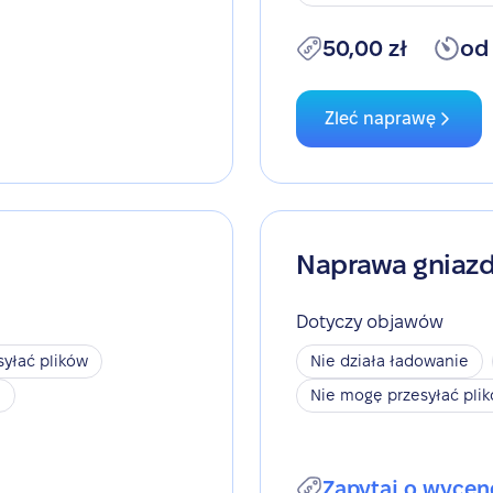
50,00 zł
od
Zleć naprawę
Naprawa gniaz
Dotyczy objawów
yłać plików
Nie działa ładowanie
h
Nie mogę przesyłać pli
Zapytaj o wycen