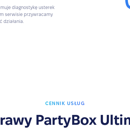
jmuje diagnostykę usterek
zym serwisie przywracamy
 działania.
CENNIK USŁUG
rawy PartyBox Ulti