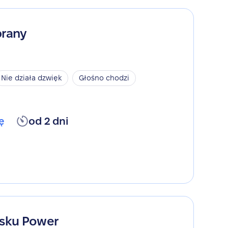
rany
Nie działa dzwięk
Głośno chodzi
ę
od 2 dni
sku Power