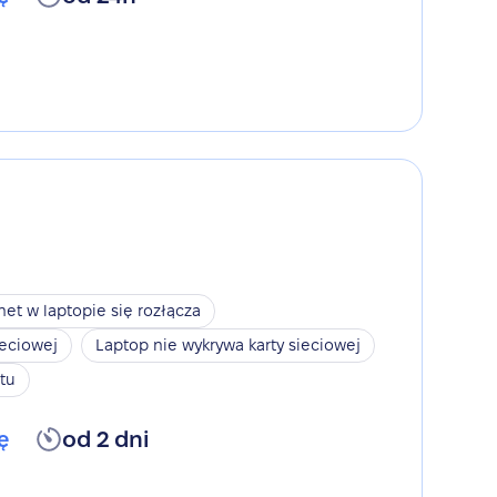
net w laptopie się rozłącza
ieciowej
Laptop nie wykrywa karty sieciowej
tu
ę
od 2 dni