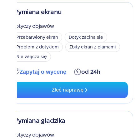
Wymiana ekranu
Dotyczy objawów
Przebarwiony ekran
Dotyk zacina się
Problem z dotykiem
Zbity ekran z plamami
Nie włącza się
Zapytaj o wycenę
od 24h
Zleć naprawę
Wymiana gładzika
Dotyczy objawów