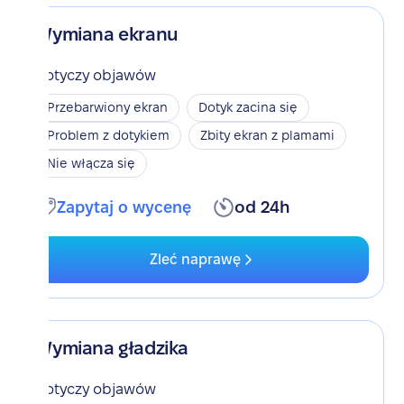
Wymiana ekranu
Dotyczy objawów
Przebarwiony ekran
Dotyk zacina się
Problem z dotykiem
Zbity ekran z plamami
Nie włącza się
Zapytaj o wycenę
od 24h
Zleć naprawę
Wymiana gładzika
Dotyczy objawów