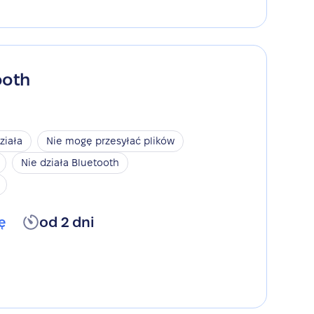
ooth
ziała
Nie mogę przesyłać plików
Nie działa Bluetooth
ę
od 2 dni