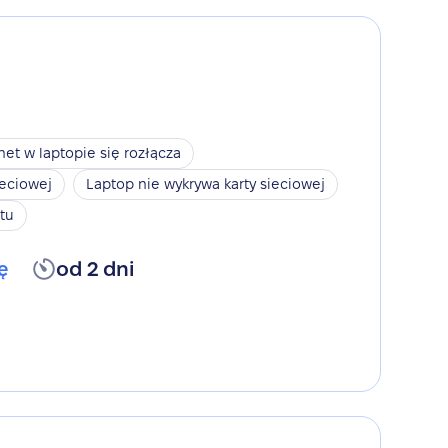
net w laptopie się rozłącza
ieciowej
Laptop nie wykrywa karty sieciowej
tu
ę
od 2 dni