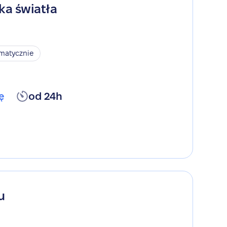
ka światła
omatycznie
ę
od 24h
u