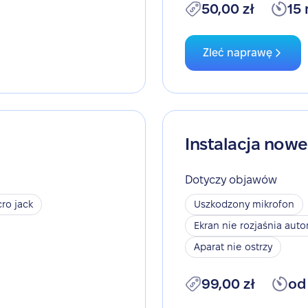
50,00 zł
15
Zleć naprawę
Instalacja now
Dotyczy objawów
ro jack
Uszkodzony mikrofon
Ekran nie rozjaśnia aut
Aparat nie ostrzy
99,00 zł
od