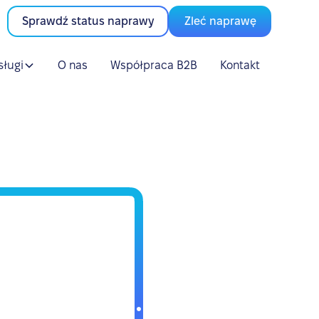
Sprawdź status naprawy
Zleć naprawę
sługi
O nas
Współpraca B2B
Kontakt