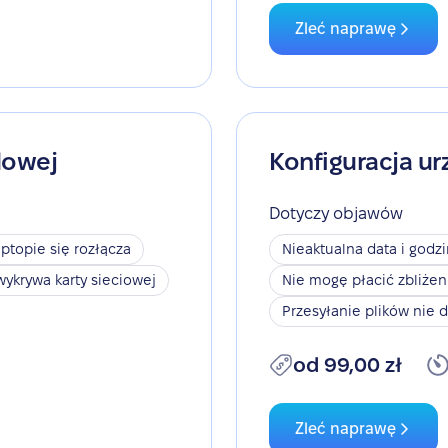
Zleć naprawę
dowej
Konfiguracja ur
Dotyczy objawów
aptopie się rozłącza
Nieaktualna data i godz
wykrywa karty sieciowej
Nie mogę płacić zbliże
Przesyłanie plików nie d
od 99,00 zł
Zleć naprawę