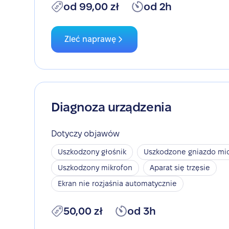
od 99,00 zł
od 2h
Zleć naprawę
Diagnoza urządzenia
Dotyczy objawów
Uszkodzony głośnik
Uszkodzone gniazdo mic
Uszkodzony mikrofon
Aparat się trzęsie
Ekran nie rozjaśnia automatycznie
50,00 zł
od 3h