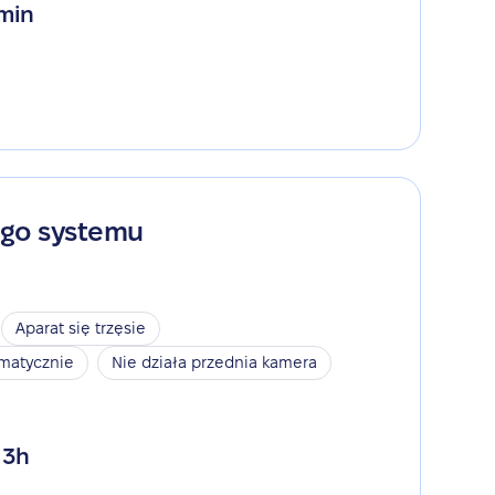
 min
ego systemu
Aparat się trzęsie
omatycznie
Nie działa przednia kamera
 3h