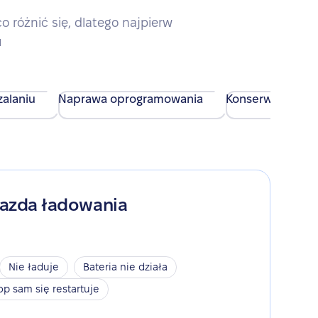
różnić się, dlatego najpierw
u
alaniu
Naprawa oprogramowania
Konserwacja urz
iazda ładowania
Nie ładuje
Bateria nie działa
op sam się restartuje