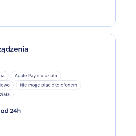
ządzenia
ina
Apple Pay nie działa
niowo
Nie mogę płacić telefonem
ziała
od 24h