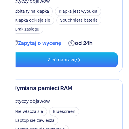
Dotyczy objawów
Zbita tylna klapka
Klapka jest wypukła
Klapka odkleja się
Spuchnięta bateria
Brak zasięgu
Zapytaj o wycenę
od 24h
Zleć naprawę
Wymiana pamięci RAM
Dotyczy objawów
Nie włącza się
Bluescreen
Laptop się zawiesza