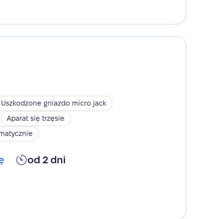
Uszkodzone gniazdo micro jack
Aparat się trzęsie
omatycznie
ę
od 2 dni