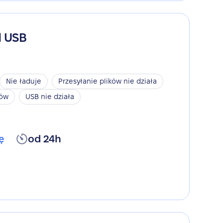
d USB
Nie ładuje
Przesyłanie plików nie działa
ków
USB nie działa
ę
od 24h