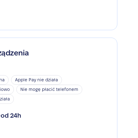
ządzenia
ina
Apple Pay nie działa
niowo
Nie mogę płacić telefonem
ziała
od 24h