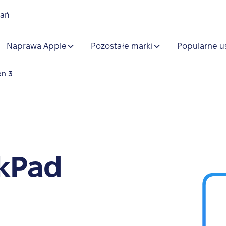
nań
Naprawa Apple
Pozostałe marki
Popularne u
en 3
kPad