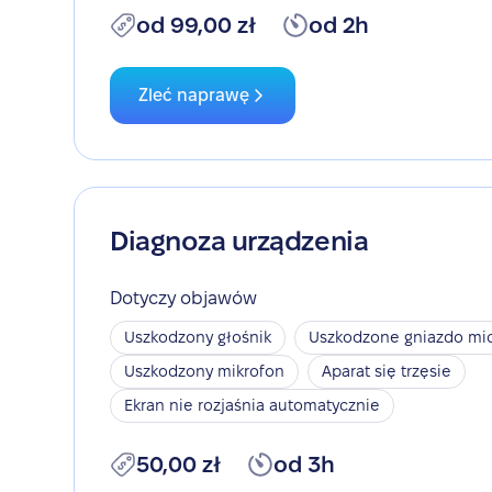
od 99,00 zł
od 2h
Zleć naprawę
Diagnoza urządzenia
Dotyczy objawów
Uszkodzony głośnik
Uszkodzone gniazdo mic
Uszkodzony mikrofon
Aparat się trzęsie
Ekran nie rozjaśnia automatycznie
50,00 zł
od 3h