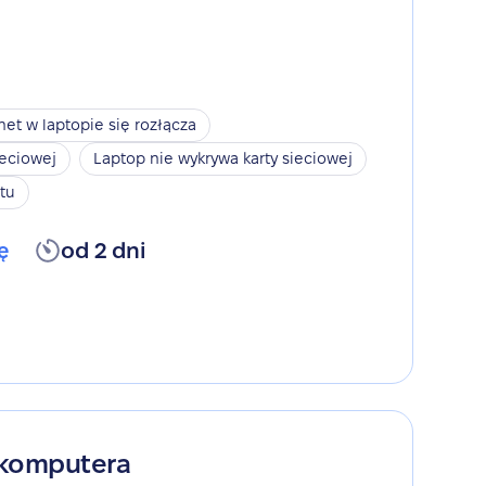
net w laptopie się rozłącza
ieciowej
Laptop nie wykrywa karty sieciowej
tu
ę
od 2 dni
 komputera