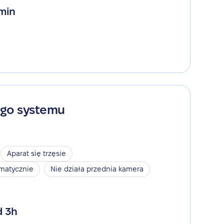
 min
ego systemu
Aparat się trzęsie
omatycznie
Nie działa przednia kamera
d 3h