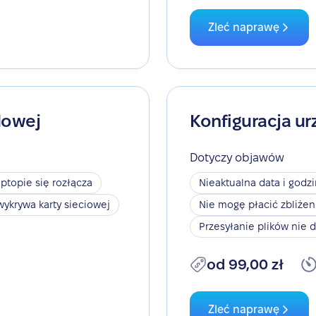
Zleć naprawę
dowej
Konfiguracja ur
Dotyczy objawów
aptopie się rozłącza
Nieaktualna data i godz
wykrywa karty sieciowej
Nie mogę płacić zbliże
Przesyłanie plików nie d
od 99,00 zł
Zleć naprawę