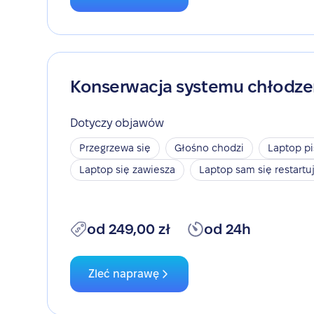
Konserwacja systemu chłodze
Dotyczy objawów
Przegrzewa się
Głośno chodzi
Laptop pi
Laptop się zawiesza
Laptop sam się restartu
od 249,00 zł
od 24h
Zleć naprawę