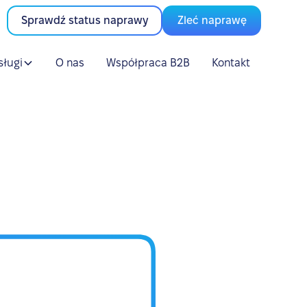
Sprawdź status naprawy
Zleć naprawę
sługi
O nas
Współpraca B2B
Kontakt