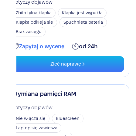
Dotyczy objawów
Zbita tylna klapka
Klapka jest wypukła
Klapka odkleja się
Spuchnięta bateria
Brak zasięgu
Zapytaj o wycenę
od 24h
Zleć naprawę
Wymiana pamięci RAM
Dotyczy objawów
Nie włącza się
Bluescreen
Laptop się zawiesza