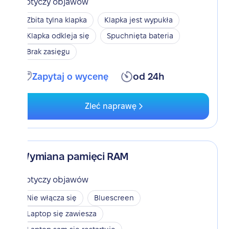
Dotyczy objawów
Zbita tylna klapka
Klapka jest wypukła
Klapka odkleja się
Spuchnięta bateria
Brak zasięgu
Zapytaj o wycenę
od 24h
Zleć naprawę
Wymiana pamięci RAM
Dotyczy objawów
Nie włącza się
Bluescreen
Laptop się zawiesza