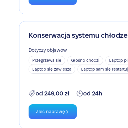
Konserwacja systemu chłodze
Dotyczy objawów
Przegrzewa się
Głośno chodzi
Laptop pi
Laptop się zawiesza
Laptop sam się restartu
od 249,00 zł
od 24h
Zleć naprawę