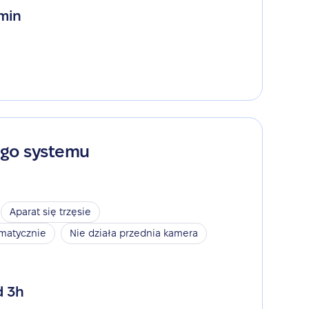
 min
ego systemu
Aparat się trzęsie
omatycznie
Nie działa przednia kamera
d 3h