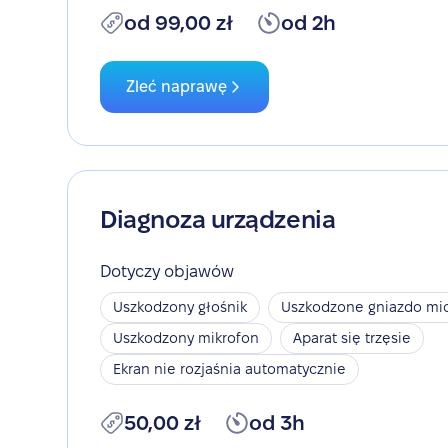
od 99,00 zł
od 2h
Zleć naprawę
Diagnoza urządzenia
Dotyczy objawów
Uszkodzony głośnik
Uszkodzone gniazdo mic
Uszkodzony mikrofon
Aparat się trzęsie
Ekran nie rozjaśnia automatycznie
50,00 zł
od 3h