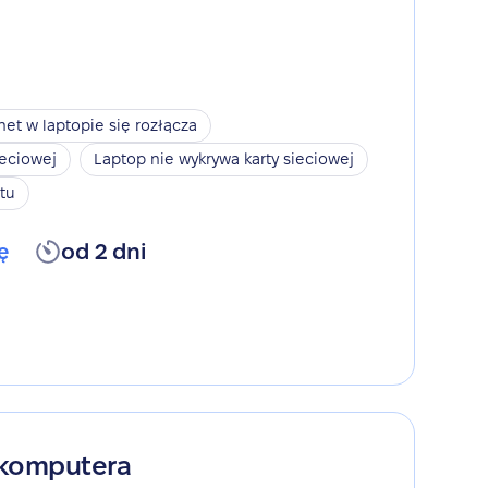
net w laptopie się rozłącza
ieciowej
Laptop nie wykrywa karty sieciowej
tu
ę
od 2 dni
 komputera