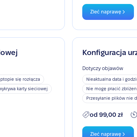
Zleć naprawę
dowej
Konfiguracja ur
Dotyczy objawów
aptopie się rozłącza
Nieaktualna data i godz
wykrywa karty sieciowej
Nie mogę płacić zbliże
Przesyłanie plików nie d
od 99,00 zł
Zleć naprawę