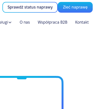
Sprawdź status naprawy
Zleć naprawę
sługi
O nas
Współpraca B2B
Kontakt