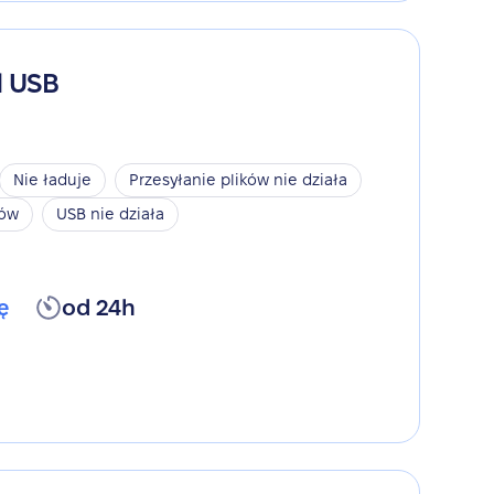
d USB
Nie ładuje
Przesyłanie plików nie działa
ków
USB nie działa
ę
od 24h