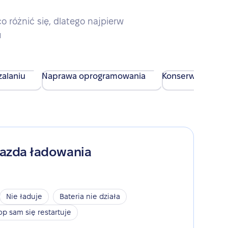
różnić się, dlatego najpierw
u
alaniu
Naprawa oprogramowania
Konserwacja urz
iazda ładowania
Nie ładuje
Bateria nie działa
op sam się restartuje