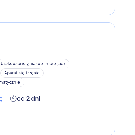
Uszkodzone gniazdo micro jack
Aparat się trzęsie
omatycznie
ę
od 2 dni