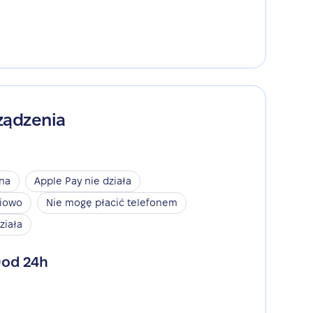
ządzenia
ina
Apple Pay nie działa
niowo
Nie mogę płacić telefonem
ziała
od 24h