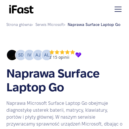
Strona główna
›
Serwis
Microsoft
›
Naprawa
Surface Laptop Go
Naprawa Surface
Laptop Go
Naprawa Microsoft Surface Laptop Go obejmuje
diagnostykę usterek baterii, matrycy, klawiatury,
portów i płyty głównej. W naszym serwisie
przywracamy sprawność urządzeń Microsoft, dbając o