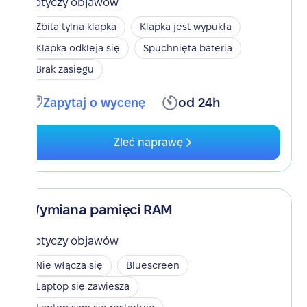
Dotyczy objawów
Zbita tylna klapka
Klapka jest wypukła
Klapka odkleja się
Spuchnięta bateria
Brak zasięgu
Zapytaj o wycenę
od 24h
Zleć naprawę
Wymiana pamięci RAM
Dotyczy objawów
Nie włącza się
Bluescreen
Laptop się zawiesza