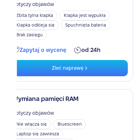
Dotyczy objawów
Zbita tylna klapka
Klapka jest wypukła
Klapka odkleja się
Spuchnięta bateria
Brak zasięgu
Zapytaj o wycenę
od 24h
Zleć naprawę
Wymiana pamięci RAM
Dotyczy objawów
Nie włącza się
Bluescreen
Laptop się zawiesza