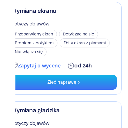
Wymiana ekranu
Dotyczy objawów
Przebarwiony ekran
Dotyk zacina się
Problem z dotykiem
Zbity ekran z plamami
Nie włącza się
Zapytaj o wycenę
od 24h
Zleć naprawę
Wymiana gładzika
Dotyczy objawów