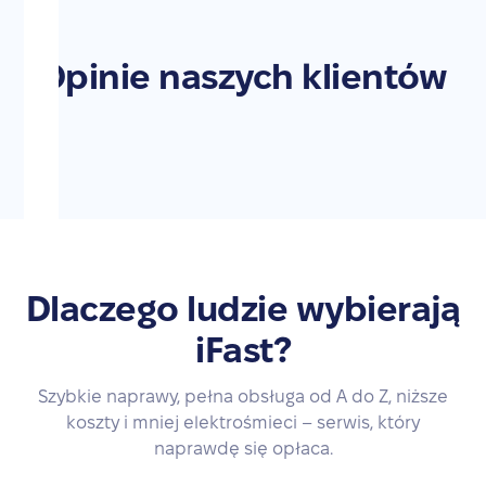
Opinie naszych klientów
Dlaczego ludzie wybierają
iFast?
Szybkie naprawy, pełna obsługa od A do Z, niższe
koszty i mniej elektrośmieci – serwis, który
naprawdę się opłaca.