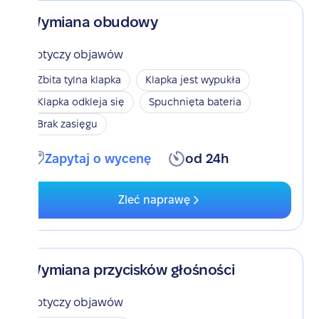
Wymiana obudowy
Dotyczy objawów
Zbita tylna klapka
Klapka jest wypukła
Klapka odkleja się
Spuchnięta bateria
Brak zasięgu
Zapytaj o wycenę
od 24h
Zleć naprawę
Wymiana przycisków głośności
Dotyczy objawów