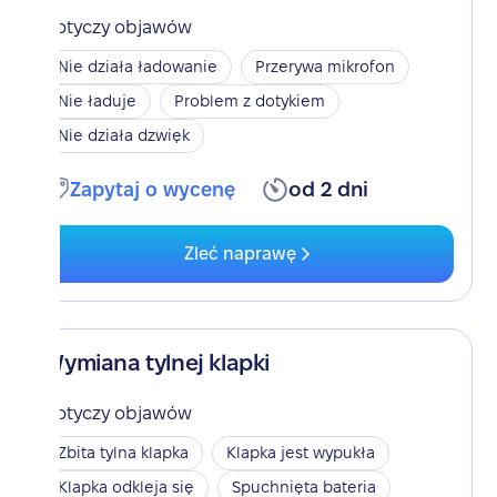
Dotyczy objawów
Nie działa ładowanie
Przerywa mikrofon
Nie ładuje
Problem z dotykiem
Nie działa dzwięk
Zapytaj o wycenę
od 2 dni
Zleć naprawę
Wymiana tylnej klapki
Dotyczy objawów
Zbita tylna klapka
Klapka jest wypukła
Klapka odkleja się
Spuchnięta bateria