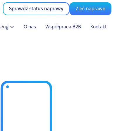
Sprawdź status naprawy
Zleć naprawę
sługi
O nas
Współpraca B2B
Kontakt