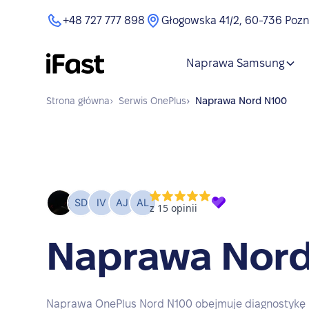
+48 727 777 898
Głogowska 41/2, 60-736 Poz
Naprawa Samsung
Strona główna
›
Serwis
OnePlus
›
Naprawa
Nord N100
Naprawa Nord
Naprawa OnePlus Nord N100 obejmuje diagnostykę 