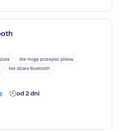
ooth
ziała
Nie mogę przesyłać plików
Nie działa Bluetooth
ę
od 2 dni