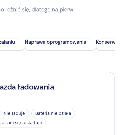
różnić się, dlatego najpierw
u
alaniu
Naprawa oprogramowania
Konserwacja urz
iazda ładowania
Nie ładuje
Bateria nie działa
op sam się restartuje