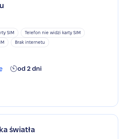
gu
rty SIM
Telefon nie widzi karty SIM
SIM
Brak internetu
ę
od 2 dni
ka światła