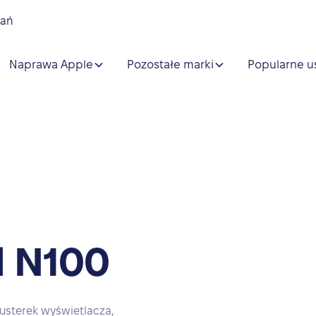
nań
Naprawa Apple
Pozostałe marki
Popularne u
 N100
usterek wyświetlacza,