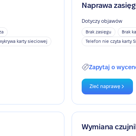
Naprawa zasię
Dotyczy objawów
za
Brak zasięgu
Brak ka
wykrywa karty sieciowej
Telefon nie czyta karty 
Zapytaj o wycen
Zleć naprawę
Wymiana czujni