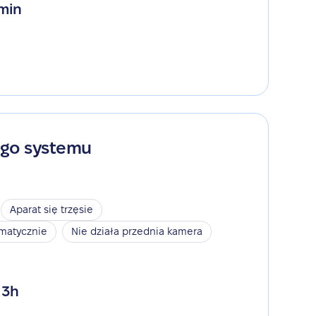
 min
ego systemu
Aparat się trzęsie
omatycznie
Nie działa przednia kamera
 3h