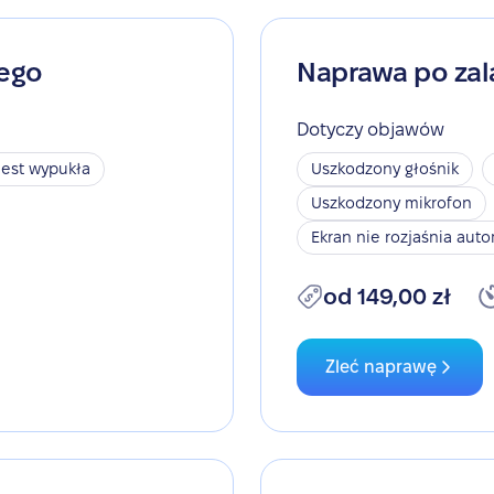
nego
Naprawa po zal
Dotyczy objawów
jest wypukła
Uszkodzony głośnik
Uszkodzony mikrofon
Ekran nie rozjaśnia aut
od 149,00 zł
Zleć naprawę