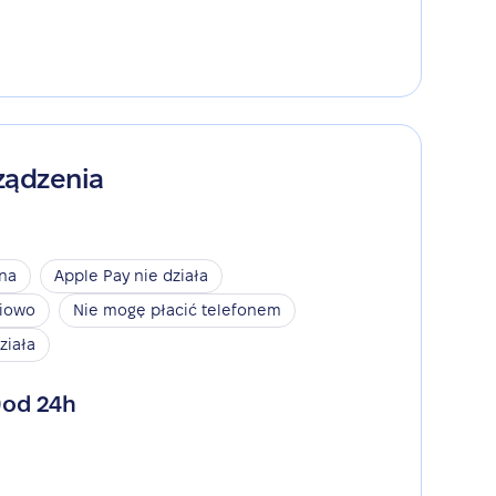
ządzenia
ina
Apple Pay nie działa
niowo
Nie mogę płacić telefonem
ziała
od 24h