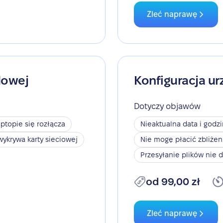
Zleć naprawę
dowej
Konfiguracja ur
Dotyczy objawów
aptopie się rozłącza
Nieaktualna data i godz
wykrywa karty sieciowej
Nie mogę płacić zbliże
Przesyłanie plików nie d
od 99,00 zł
Zleć naprawę