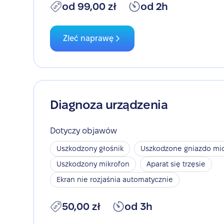
od 99,00 zł
od 2h
Zleć naprawę
Diagnoza urządzenia
Dotyczy objawów
Uszkodzony głośnik
Uszkodzone gniazdo mic
Uszkodzony mikrofon
Aparat się trzęsie
Ekran nie rozjaśnia automatycznie
50,00 zł
od 3h