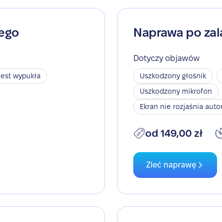
nego
Naprawa po zal
Dotyczy objawów
jest wypukła
Uszkodzony głośnik
Uszkodzony mikrofon
Ekran nie rozjaśnia aut
od 149,00 zł
Zleć naprawę