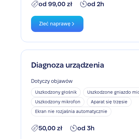
od 99,00 zł
od 2h
Zleć naprawę
Diagnoza urządzenia
Dotyczy objawów
Uszkodzony głośnik
Uszkodzone gniazdo mic
Uszkodzony mikrofon
Aparat się trzęsie
Ekran nie rozjaśnia automatycznie
50,00 zł
od 3h