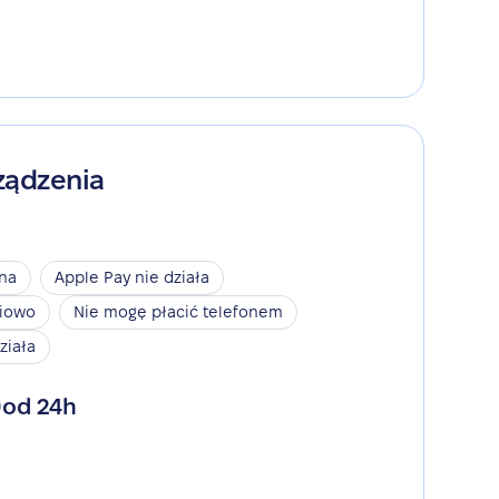
ządzenia
ina
Apple Pay nie działa
niowo
Nie mogę płacić telefonem
ziała
od 24h