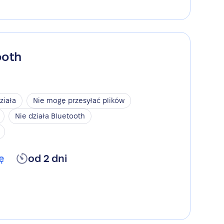
ooth
ziała
Nie mogę przesyłać plików
Nie działa Bluetooth
ę
od 2 dni