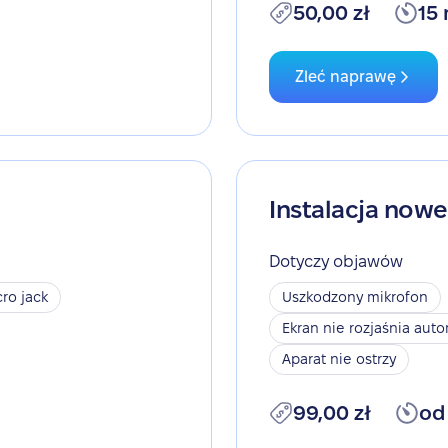
50,00 zł
15
Zleć naprawę
Instalacja now
Dotyczy objawów
ro jack
Uszkodzony mikrofon
Ekran nie rozjaśnia aut
Aparat nie ostrzy
99,00 zł
od