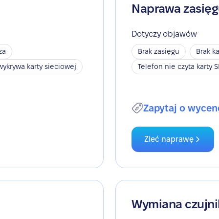
Naprawa zasię
Dotyczy objawów
za
Brak zasięgu
Brak ka
wykrywa karty sieciowej
Telefon nie czyta karty 
Zapytaj o wycen
Zleć naprawę
Wymiana czujni