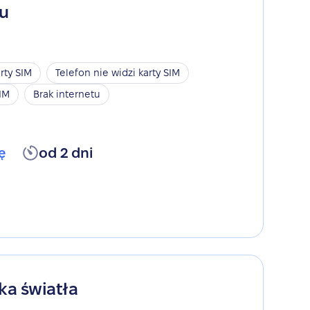
gu
rty SIM
Telefon nie widzi karty SIM
SIM
Brak internetu
ę
od 2 dni
ka światła