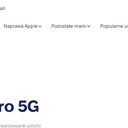
nań
Naprawa Apple
Pozostałe marki
Popularne u
ro 5G
awansowane usterki