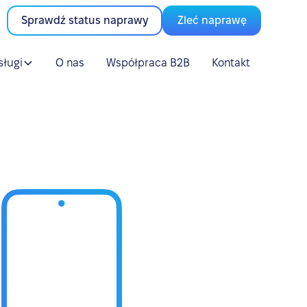
Sprawdź status naprawy
Zleć naprawę
sługi
O nas
Współpraca B2B
Kontakt