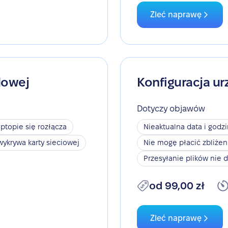
Zleć naprawę
dowej
Konfiguracja ur
Dotyczy objawów
aptopie się rozłącza
Nieaktualna data i godz
wykrywa karty sieciowej
Nie mogę płacić zbliże
Przesyłanie plików nie d
od 99,00 zł
Zleć naprawę