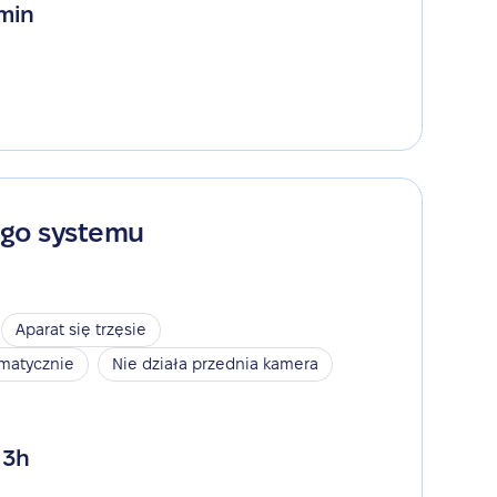
 min
ego systemu
Aparat się trzęsie
omatycznie
Nie działa przednia kamera
 3h