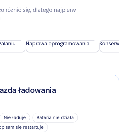
różnić się, dlatego najpierw
u
alaniu
Naprawa oprogramowania
Konserwacja urz
iazda ładowania
Nie ładuje
Bateria nie działa
op sam się restartuje