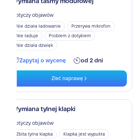
Wymiana taśmy modułowej
Dotyczy objawów
Nie działa ładowanie
Przerywa mikrofon
Nie ładuje
Problem z dotykiem
Nie działa dzwięk
Zapytaj o wycenę
od 2 dni
Zleć naprawę
Wymiana tylnej klapki
Dotyczy objawów
Zbita tylna klapka
Klapka jest wypukła