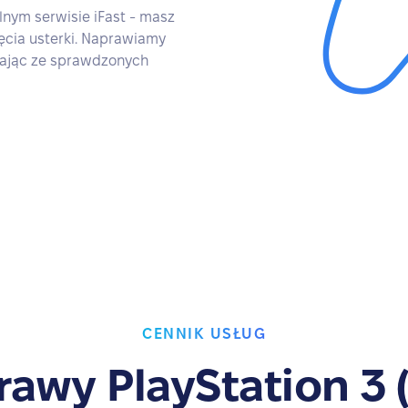
lnym serwisie iFast - masz
ęcia usterki. Naprawiamy
tając ze sprawdzonych
CENNIK USŁUG
awy PlayStation 3 