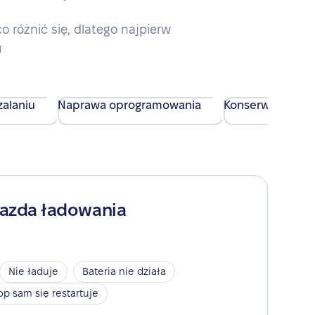
różnić się, dlatego najpierw
u
alaniu
Naprawa oprogramowania
Konserwacja urz
iazda ładowania
Nie ładuje
Bateria nie działa
op sam się restartuje