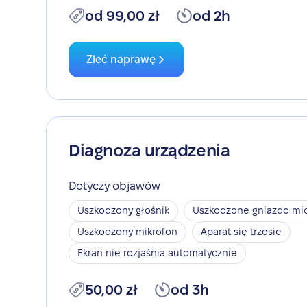
od 99,00 zł
od 2h
Zleć naprawę
Diagnoza urządzenia
Dotyczy objawów
Uszkodzony głośnik
Uszkodzone gniazdo mic
Uszkodzony mikrofon
Aparat się trzęsie
Ekran nie rozjaśnia automatycznie
50,00 zł
od 3h