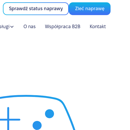
Sprawdź status naprawy
Zleć naprawę
sługi
O nas
Współpraca B2B
Kontakt