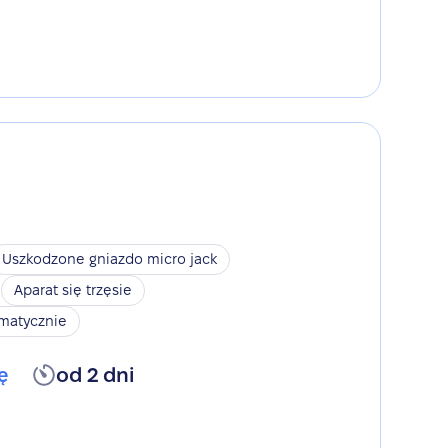
Uszkodzone gniazdo micro jack
Aparat się trzęsie
omatycznie
ę
od 2 dni