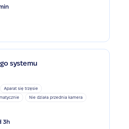
 min
ego systemu
Aparat się trzęsie
omatycznie
Nie działa przednia kamera
d 3h