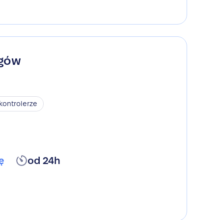
ogów
kontrolerze
ę
od 24h