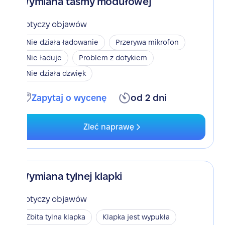
Wymiana taśmy modułowej
Dotyczy objawów
Nie działa ładowanie
Przerywa mikrofon
Nie ładuje
Problem z dotykiem
Nie działa dzwięk
Zapytaj o wycenę
od 2 dni
Zleć naprawę
Wymiana tylnej klapki
Dotyczy objawów
Zbita tylna klapka
Klapka jest wypukła