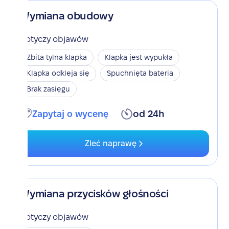
Wymiana obudowy
Dotyczy objawów
Zbita tylna klapka
Klapka jest wypukła
Klapka odkleja się
Spuchnięta bateria
Brak zasięgu
Zapytaj o wycenę
od 24h
Zleć naprawę
Wymiana przycisków głośności
Dotyczy objawów