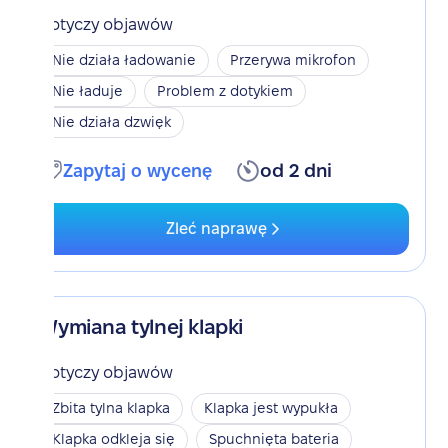
Dotyczy objawów
Nie działa ładowanie
Przerywa mikrofon
Nie ładuje
Problem z dotykiem
Nie działa dzwięk
Zapytaj o wycenę
od 2 dni
Zleć naprawę
Wymiana tylnej klapki
Dotyczy objawów
Zbita tylna klapka
Klapka jest wypukła
Klapka odkleja się
Spuchnięta bateria