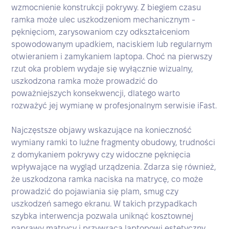
wzmocnienie konstrukcji pokrywy. Z biegiem czasu
ramka może ulec uszkodzeniom mechanicznym -
pęknięciom, zarysowaniom czy odkształceniom
spowodowanym upadkiem, naciskiem lub regularnym
otwieraniem i zamykaniem laptopa. Choć na pierwszy
rzut oka problem wydaje się wyłącznie wizualny,
uszkodzona ramka może prowadzić do
poważniejszych konsekwencji, dlatego warto
rozważyć jej wymianę w profesjonalnym serwisie iFast.
Najczęstsze objawy wskazujące na konieczność
wymiany ramki to luźne fragmenty obudowy, trudności
z domykaniem pokrywy czy widoczne pęknięcia
wpływające na wygląd urządzenia. Zdarza się również,
że uszkodzona ramka naciska na matrycę, co może
prowadzić do pojawiania się plam, smug czy
uszkodzeń samego ekranu. W takich przypadkach
szybka interwencja pozwala uniknąć kosztownej
naprawy matrycy i przywraca laptopowi estetyczny