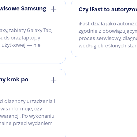
erwisowe Samsung
Czy iFast to autoryz
iFast działa jako autory
y, tablety Galaxy Tab,
zgodnie z obowiązującym
Buds oraz laptopy
proces serwisowy, diagn
i użytkowej — nie
według określonych sta
ny krok po
d diagnozy urządzenia i
wis informuje, czy
gwarancji. Po wykonaniu
onalne przed wydaniem