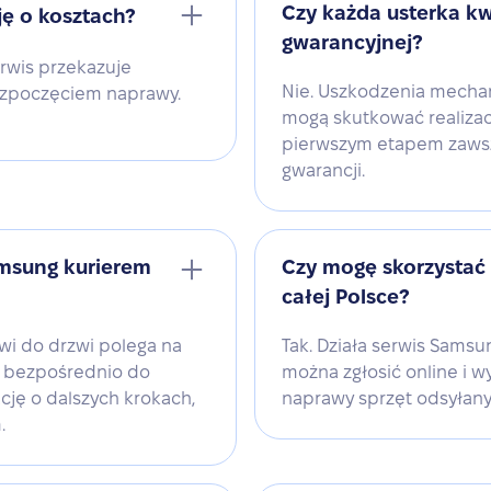
Czy każda usterka kw
ę o kosztach?
gwarancyjnej?
rwis przekazuje
Nie. Uszkodzenia mechan
rozpoczęciem naprawy.
mogą skutkować realizac
pierwszym etapem zawsze
gwarancji.
msung kurierem
Czy mogę skorzystać
całej Polsce?
i do drzwi polega na
Tak. Działa serwis Samsu
a bezpośrednio do
można zgłosić online i w
ację o dalszych krokach,
naprawy sprzęt odsyłany
.