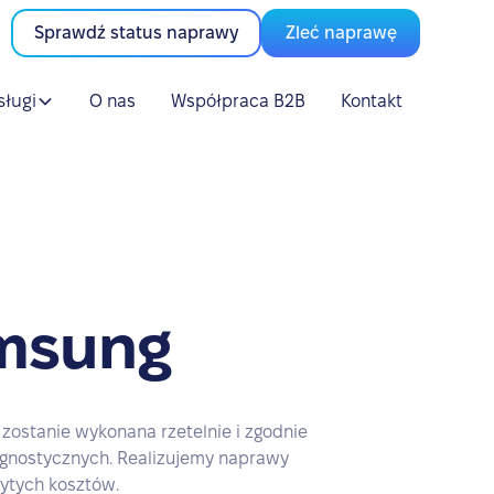
Sprawdź status naprawy
Zleć naprawę
sługi
O nas
Współpraca B2B
Kontakt
msung
ostanie wykonana rzetelnie i zgodnie
agnostycznych. Realizujemy naprawy
ytych kosztów.