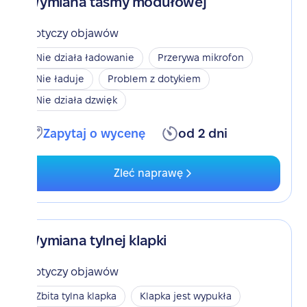
Wymiana taśmy modułowej
Dotyczy objawów
Nie działa ładowanie
Przerywa mikrofon
Nie ładuje
Problem z dotykiem
Nie działa dzwięk
Zapytaj o wycenę
od 2 dni
Zleć naprawę
Wymiana tylnej klapki
Dotyczy objawów
Zbita tylna klapka
Klapka jest wypukła