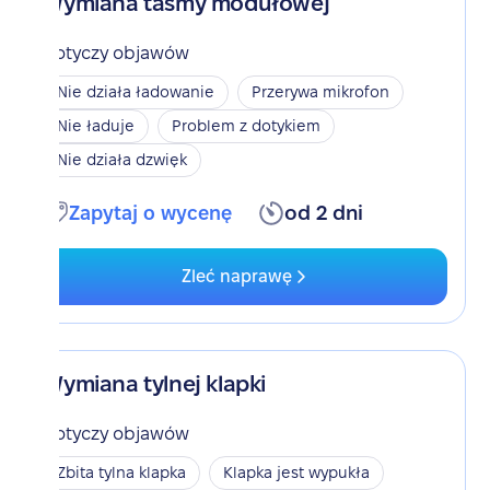
Wymiana taśmy modułowej
Dotyczy objawów
Nie działa ładowanie
Przerywa mikrofon
Nie ładuje
Problem z dotykiem
Nie działa dzwięk
Zapytaj o wycenę
od 2 dni
Zleć naprawę
Wymiana tylnej klapki
Dotyczy objawów
Zbita tylna klapka
Klapka jest wypukła