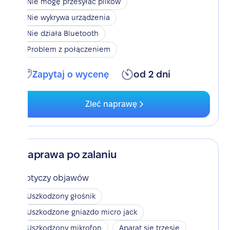
Nie mogę przesyłać plików
Nie wykrywa urządzenia
Nie działa Bluetooth
Problem z połączeniem
Zapytaj o wycenę
od 2 dni
Zleć naprawę
Naprawa po zalaniu
Dotyczy objawów
Uszkodzony głośnik
Uszkodzone gniazdo micro jack
Uszkodzony mikrofon
Aparat się trzęsie