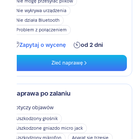
Nie mogę przesyłać plików
Nie wykrywa urządzenia
Nie działa Bluetooth
Problem z połączeniem
Zapytaj o wycenę
od 2 dni
Zleć naprawę
Naprawa po zalaniu
Dotyczy objawów
Uszkodzony głośnik
Uszkodzone gniazdo micro jack
Uszkodzony mikrofon
Aparat się trzęsie